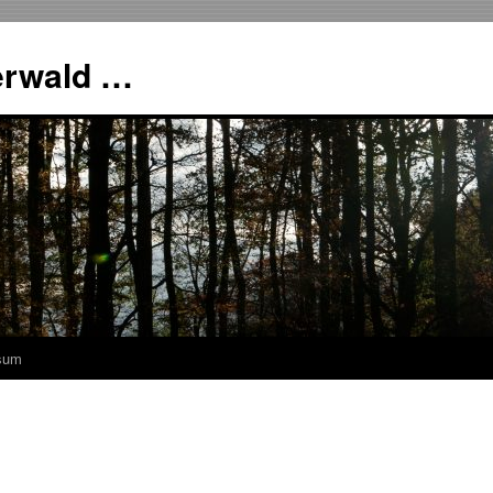
erwald …
sum