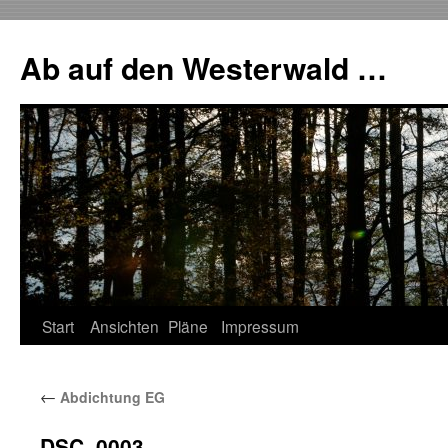
Zum
Inhalt
Ab auf den Westerwald …
springen
Start
Ansichten
Pläne
Impressum
←
Abdichtung EG
DSC_0003