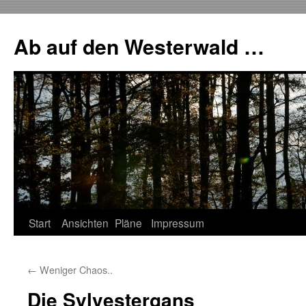
Zum
Inhalt
Ab auf den Westerwald …
springen
Start
Ansichten
Pläne
Impressum
←
Weniger Chaos..
Die Sylvestergans