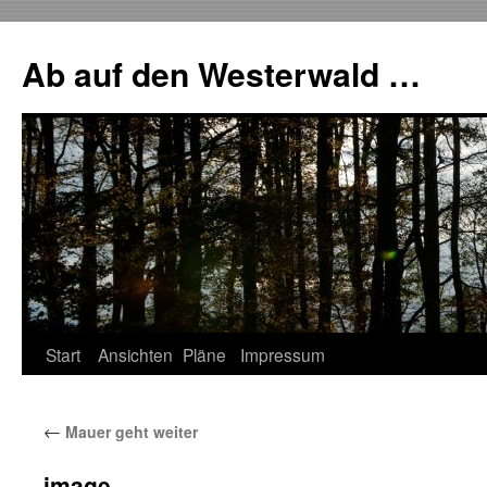
Zum
Inhalt
Ab auf den Westerwald …
springen
Start
Ansichten
Pläne
Impressum
←
Mauer geht weiter
image