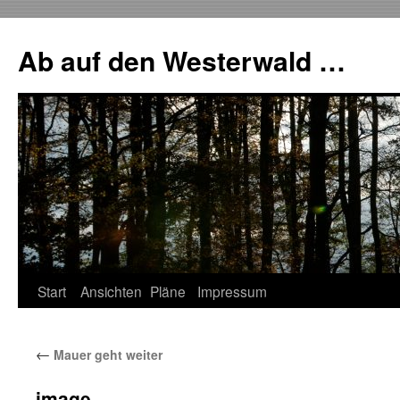
Zum
Inhalt
Ab auf den Westerwald …
springen
Start
Ansichten
Pläne
Impressum
←
Mauer geht weiter
image