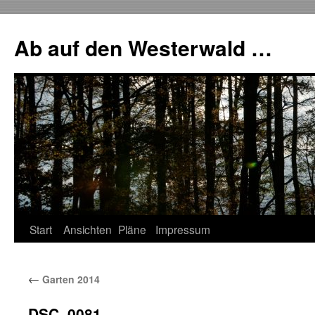
Zum
Inhalt
Ab auf den Westerwald …
springen
Start
Ansichten
Pläne
Impressum
←
Garten 2014
DSC_0081