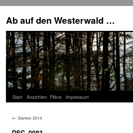
Zum
Inhalt
Ab auf den Westerwald …
springen
Start
Ansichten
Pläne
Impressum
←
Garten 2014
DSC_0083