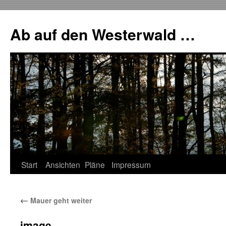
Zum
Inhalt
Ab auf den Westerwald …
springen
Start
Ansichten
Pläne
Impressum
←
Mauer geht weiter
image