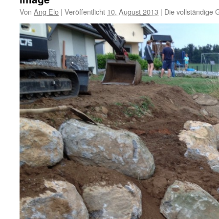
Von
Ang Elo
|
Veröffentlicht
10. August 2013
|
Die vollständige 